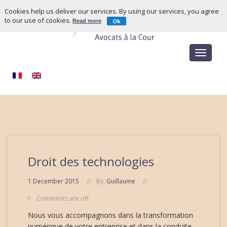
Cookies help us deliver our services. By using our services, you agree
to our use of cookies.
Ok
Read more
Toggle
navigat
Droit des technologies
1 December 2015
By:
Guillaume
Comments are off
Nous vous accompagnons dans la transformation
numérique de votre entreprise et dans la conduite