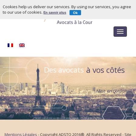
Cookies help us deliver our services. By using our services, you agree
to our use of cookies.
Ok
En savoir plus
Toggle
navigat
Des avocats
à vos côtés
Mise en conformité
*du latin « adstare : être aux côtés, se tenir debout auprès de » et « adsto : je suis à vos côtés »
Mentions Légales
- Copyright ADSTO 2016®, All Rights Reserved - Site