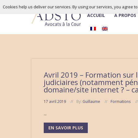
Cookies help us deliver our services. By using our services, you agree t
ACCUEIL
À PROPOS
Avril 2019 – Formation sur 
judiciaires (notamment pén
domaine/site internet ? – c
17 avril 2019
By:
Guillaume
Formations
...
EN SAVOIR PLUS