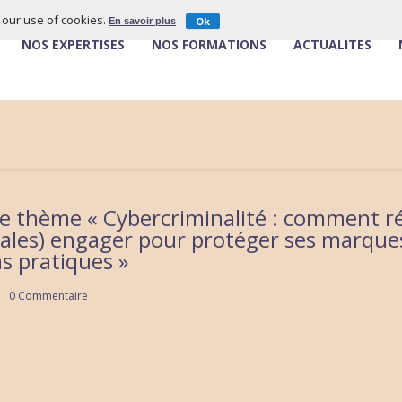
o our use of cookies.
Ok
En savoir plus
NOS EXPERTISES
NOS FORMATIONS
ACTUALITÉS
le thème « Cybercriminalité : comment ré
ales) engager pour protéger ses marque
as pratiques »
0 Commentaire