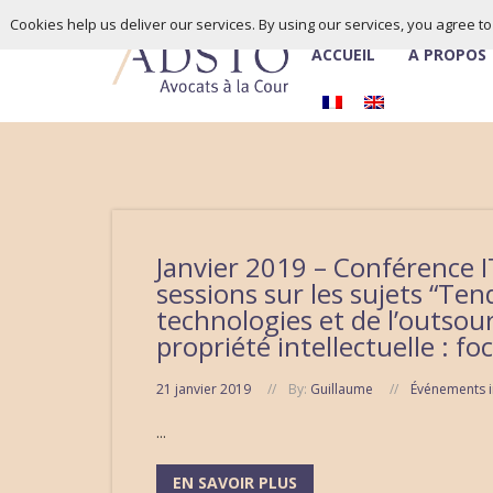
Cookies help us deliver our services. By using our services, you agree t
ACCUEIL
À PROPOS
Janvier 2019 – Conférence 
sessions sur les sujets “Te
technologies et de l’outsour
propriété intellectuelle : f
21 janvier 2019
By:
Guillaume
Événements i
...
EN SAVOIR PLUS