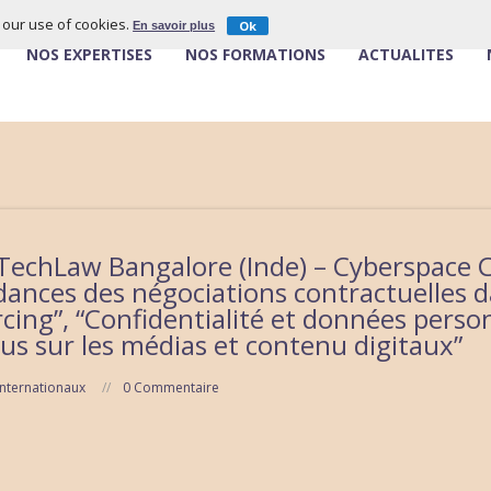
o our use of cookies.
Ok
En savoir plus
NOS EXPERTISES
NOS FORMATIONS
ACTUALITÉS
ITechLaw Bangalore (Inde) – Cyberspace 
ndances des négociations contractuelles 
cing”, “Confidentialité et données personn
ocus sur les médias et contenu digitaux”
nternationaux
0 Commentaire