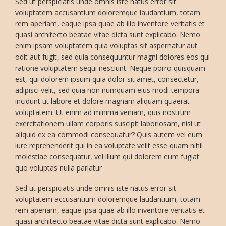
Sed ut perspiciatis unde omnis iste natus error sit
voluptatem accusantium doloremque laudantium, totam
rem aperiam, eaque ipsa quae ab illo inventore veritatis et
quasi architecto beatae vitae dicta sunt explicabo. Nemo
enim ipsam voluptatem quia voluptas sit aspernatur aut
odit aut fugit, sed quia consequuntur magni dolores eos qui
ratione voluptatem sequi nesciunt. Neque porro quisquam
est, qui dolorem ipsum quia dolor sit amet, consectetur,
adipisci velit, sed quia non numquam eius modi tempora
incidunt ut labore et dolore magnam aliquam quaerat
voluptatem. Ut enim ad minima veniam, quis nostrum
exercitationem ullam corporis suscipit laboriosam, nisi ut
aliquid ex ea commodi consequatur? Quis autem vel eum
iure reprehenderit qui in ea voluptate velit esse quam nihil
molestiae consequatur, vel illum qui dolorem eum fugiat
quo voluptas nulla pariatur
Sed ut perspiciatis unde omnis iste natus error sit
voluptatem accusantium doloremque laudantium, totam
rem aperiam, eaque ipsa quae ab illo inventore veritatis et
quasi architecto beatae vitae dicta sunt explicabo. Nemo