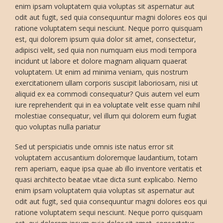
enim ipsam voluptatem quia voluptas sit aspernatur aut
odit aut fugit, sed quia consequuntur magni dolores eos qui
ratione voluptatem sequi nesciunt. Neque porro quisquam
est, qui dolorem ipsum quia dolor sit amet, consectetur,
adipisci velit, sed quia non numquam eius modi tempora
incidunt ut labore et dolore magnam aliquam quaerat
voluptatem. Ut enim ad minima veniam, quis nostrum
exercitationem ullam corporis suscipit laboriosam, nisi ut
aliquid ex ea commodi consequatur? Quis autem vel eum
iure reprehenderit qui in ea voluptate velit esse quam nihil
molestiae consequatur, vel illum qui dolorem eum fugiat
quo voluptas nulla pariatur
Sed ut perspiciatis unde omnis iste natus error sit
voluptatem accusantium doloremque laudantium, totam
rem aperiam, eaque ipsa quae ab illo inventore veritatis et
quasi architecto beatae vitae dicta sunt explicabo. Nemo
enim ipsam voluptatem quia voluptas sit aspernatur aut
odit aut fugit, sed quia consequuntur magni dolores eos qui
ratione voluptatem sequi nesciunt. Neque porro quisquam