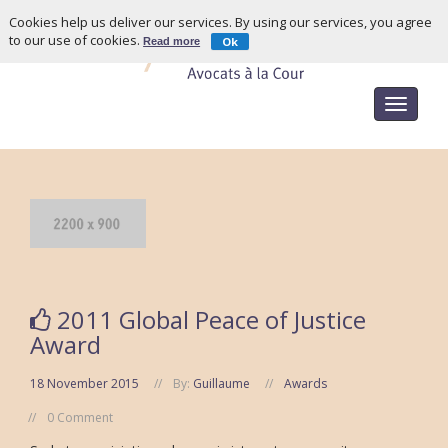
Cookies help us deliver our services. By using our services, you agree
to our use of cookies.
Ok
Read more
Toggle
navigat
2011 Global Peace of Justice
Award
18 November 2015
By:
Guillaume
Awards
0 Comment