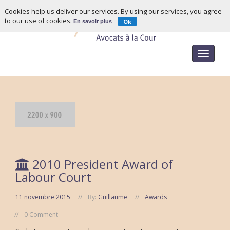
Cookies help us deliver our services. By using our services, you agree
to our use of cookies.
Ok
En savoir plus
Toggle
navigat
2010 President Award of
Labour Court
11 novembre 2015
By:
Guillaume
Awards
0 Comment