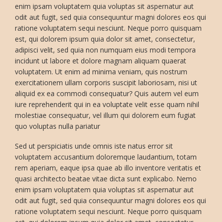
enim ipsam voluptatem quia voluptas sit aspernatur aut
odit aut fugit, sed quia consequuntur magni dolores eos qui
ratione voluptatem sequi nesciunt. Neque porro quisquam
est, qui dolorem ipsum quia dolor sit amet, consectetur,
adipisci velit, sed quia non numquam eius modi tempora
incidunt ut labore et dolore magnam aliquam quaerat
voluptatem. Ut enim ad minima veniam, quis nostrum
exercitationem ullam corporis suscipit laboriosam, nisi ut
aliquid ex ea commodi consequatur? Quis autem vel eum
iure reprehenderit qui in ea voluptate velit esse quam nihil
molestiae consequatur, vel illum qui dolorem eum fugiat
quo voluptas nulla pariatur
Sed ut perspiciatis unde omnis iste natus error sit
voluptatem accusantium doloremque laudantium, totam
rem aperiam, eaque ipsa quae ab illo inventore veritatis et
quasi architecto beatae vitae dicta sunt explicabo. Nemo
enim ipsam voluptatem quia voluptas sit aspernatur aut
odit aut fugit, sed quia consequuntur magni dolores eos qui
ratione voluptatem sequi nesciunt. Neque porro quisquam