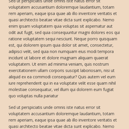
Sed ut perspiciatis unde omnis iste natus error sit
voluptatem accusantium doloremque laudantium, totam
rem aperiam, eaque ipsa quae ab illo inventore veritatis et
quasi architecto beatae vitae dicta sunt explicabo. Nemo
enim ipsam voluptatem quia voluptas sit aspernatur aut
odit aut fugit, sed quia consequuntur magni dolores eos qui
ratione voluptatem sequi nesciunt. Neque porro quisquam
est, qui dolorem ipsum quia dolor sit amet, consectetur,
adipisci velit, sed quia non numquam eius modi tempora
incidunt ut labore et dolore magnam aliquam quaerat
voluptatem. Ut enim ad minima veniam, quis nostrum
exercitationem ullam corporis suscipit laboriosam, nisi ut
aliquid ex ea commodi consequatur? Quis autem vel eum
iure reprehenderit qui in ea voluptate velit esse quam nihil
molestiae consequatur, vel illum qui dolorem eum fugiat
quo voluptas nulla pariatur
Sed ut perspiciatis unde omnis iste natus error sit
voluptatem accusantium doloremque laudantium, totam
rem aperiam, eaque ipsa quae ab illo inventore veritatis et
quasi architecto beatae vitae dicta sunt explicabo. Nemo